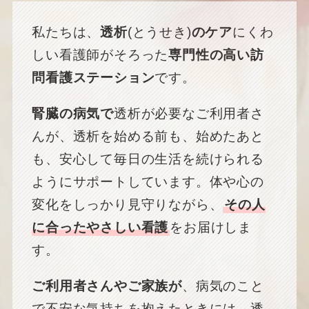
私たちは、
透析
(とうせき)
のケア
にくわ
しい看護師がそろった
専門性の高い訪
問看護ステーション
です。
腎臓の病気で
透析が必要なご利用者さ
んが、透析を始める前も、始めたあと
も、安心して毎日の生活を続けられる
ようにサポートしています。体や心の
変化をしっかり見守りながら、
その人
に合ったやさしい看護
をお届けしま
す。
ご利用者さんやご家族が
、病気のこと
で不安な気持ちを抱えたときには、透