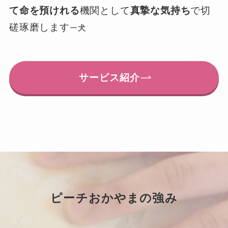
て命を預けれる
機関として
真摯な気持ち
で切
磋琢磨します
ー
犬
サービス紹介
ピーチおかやまの強み