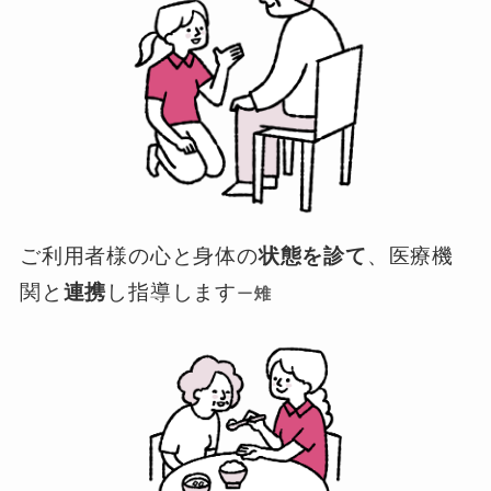
ご利用者様の心と身体の
状態を診て
、医療機
関と
連携
し指導します
ー
雉