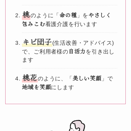
桃
命の種
やさしく
のように「
」を
包みこむ
看護介護を行います
キビ団子
(生活改善・アドバイス)
自活力
で、ご利用者様の
を引き出し
ます
桃花
美しい笑顔
のように、「
」で
地域を笑顔
にします