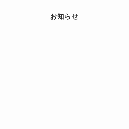
お知らせ
電話
問い合わせ
採用情報
2026年1月19日
住宅型有料老人ホーム「ピーチホーム江崎」
の内覧会を行います。
2025年6月2日
地鎮祭を行いました
2025年5月30日
5月30日日付で「おかやま子育て応援宣言企
業」として登録されました。