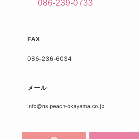
086-239-0733
FAX
086-236-6034
メール
info@ns.peach-okayama.co.jp