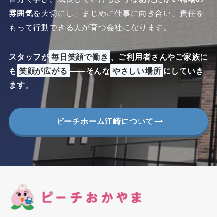
雰囲気
を大切にし、まじめに仕事に向き合い、責任を
もって行動できる人が育つ会社になります。
スタッフが
毎日笑顔で働き
、ご利用者さんやご家族に
も
笑顔が広がる
――そんな
やさしい場所
にしていき
ます
。
ピーチホーム江崎について