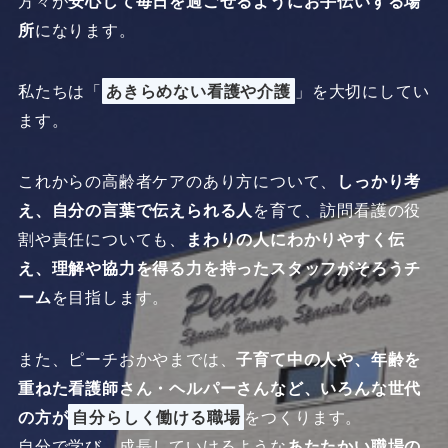
方々が
安心して毎日を過ごせるようにお手伝いする場
所
になります。
私たちは「
あきらめない看護や介護
」を大切にしてい
ます。
これからの高齢者ケアのあり方について、
しっかり考
え、自分の言葉で伝えられる人
を育て、訪問看護の役
割や責任についても、
まわりの人にわかりやすく伝
え、理解や協力を得る力を持ったスタッフがそろうチ
ーム
を目指します。
また、ピーチおかやまでは、
子育て中の人や、年齢を
重ねた看護師さん・ヘルパーさんなど、いろんな世代
の方が
自分らしく働ける職場
をつくります。
自分で学び、成長していけるような
あたたかい職場の